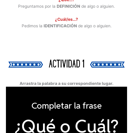
Preguntamos por la
DEFINICIÓN
de algo o alguien.
¿Cuál/es…?
Pedimos la
IDENTIFICACIÓN
de algo o alguien.
Arrastra la palabra a su correspondiente lugar.