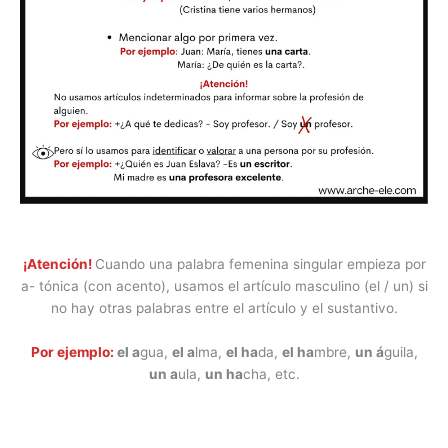
¡Atención!
Cuando una palabra femenina singular empieza por
a- tónica (con acento), usamos el artículo masculino (el / un) si
no hay otras palabras entre el artículo y el sustantivo.
Por ejemplo:
el a
gua,
el a
lma,
el ha
da,
el ha
mbre,
un á
guila,
un a
ula,
un ha
cha, etc.