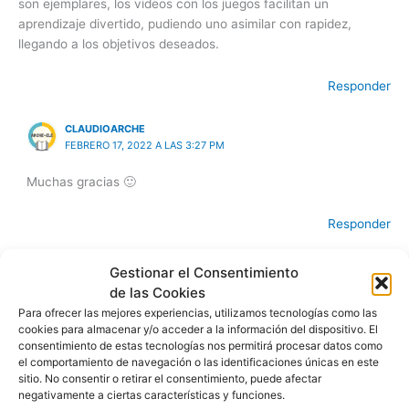
son ejemplares, los videos con los juegos facilitan un
aprendizaje divertido, pudiendo uno asimilar con rapidez,
llegando a los objetivos deseados.
Responder
CLAUDIOARCHE
FEBRERO 17, 2022 A LAS 3:27 PM
Muchas gracias 🙂
Responder
HAYDY
Gestionar el Consentimiento
NOVIEMBRE 29, 2022 A LAS 8:06 PM
de las Cookies
Para ofrecer las mejores experiencias, utilizamos tecnologías como las
Muchas gracias por los materiales y por el gran esfuerzo que
cookies para almacenar y/o acceder a la información del dispositivo. El
pones en cada uno para ayudarnos.
consentimiento de estas tecnologías nos permitirá procesar datos como
el comportamiento de navegación o las identificaciones únicas en este
sitio. No consentir o retirar el consentimiento, puede afectar
Responder
negativamente a ciertas características y funciones.