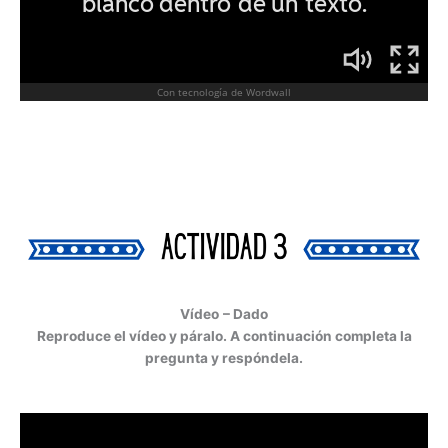
Vídeo
– Dado
Reproduce el vídeo y páralo. A continuación completa la
pregunta y respóndela.