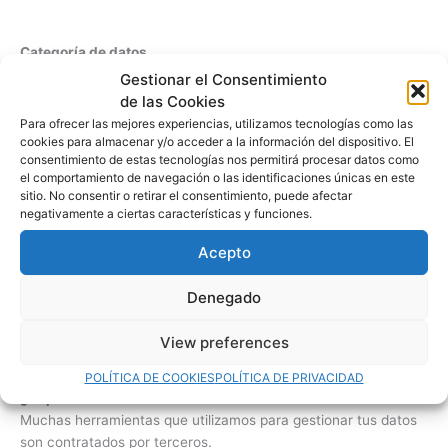
Categoría de datos
Las categorías de datos que se tratan son datos
Gestionar el Consentimiento
identificativos.
de las Cookies
Para ofrecer las mejores experiencias, utilizamos tecnologías como las
No se tratan categorías de datos especialmente protegidos.
cookies para almacenar y/o acceder a la información del dispositivo. El
consentimiento de estas tecnologías nos permitirá procesar datos como
el comportamiento de navegación o las identificaciones únicas en este
sitio. No consentir o retirar el consentimiento, puede afectar
negativamente a ciertas características y funciones.
¿Por cuánto tiempo conservaremos tus datos?
Los datos personales proporcionados se conservarán:
Acepto
Mientras se mantenga la relación mercantil.
Denegado
Hasta que no se solicite su supresión por el interesado.
Periodo a partir de la última confirmación de interés: 1 años.
View preferences
POLÍTICA DE COOKIES
POLÍTICA DE PRIVACIDAD
¿A qué destinatarios se comunicarán tus datos?
Muchas herramientas que utilizamos para gestionar tus datos
son contratados por terceros.