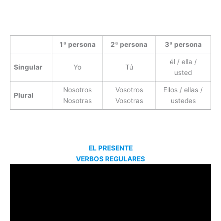
1ª persona
2ª persona
3ª persona
él / ella /
Singular
Yo
Tú
usted
Nosotros
Vosotros
Ellos / ellas /
Plural
Nosotras
Vosotras
ustedes
EL PRESENTE
VERBOS REGULARES