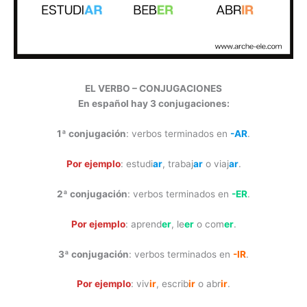
EL VERBO – CONJUGACIONES
En español hay 3 conjugaciones:
1ª conjugación
: verbos terminados en
-AR
.
Por ejemplo
: estudi
ar
, trabaj
ar
o viaj
ar
.
2ª conjugación
: verbos terminados en
-ER
.
Por ejemplo
: aprend
er
, le
er
o com
er
.
3ª conjugación
: verbos terminados en
-IR
.
Por ejemplo
: viv
ir
, escrib
ir
o abr
ir
.