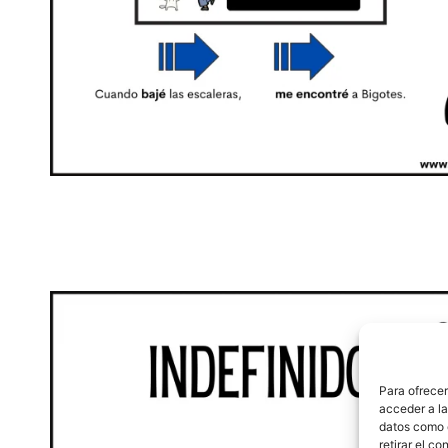
Para ofrecer
acceder a la
datos como e
retirar el c