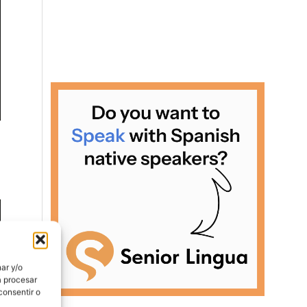
ar y/o
á procesar
consentir o